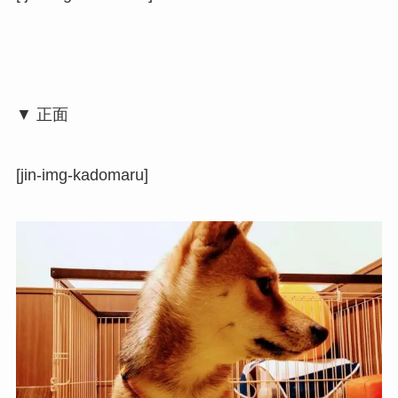
▼ 正面
[jin-img-kadomaru]