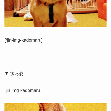
[/jin-img-kadomaru]
▼ 後ろ姿
[jin-img-kadomaru]