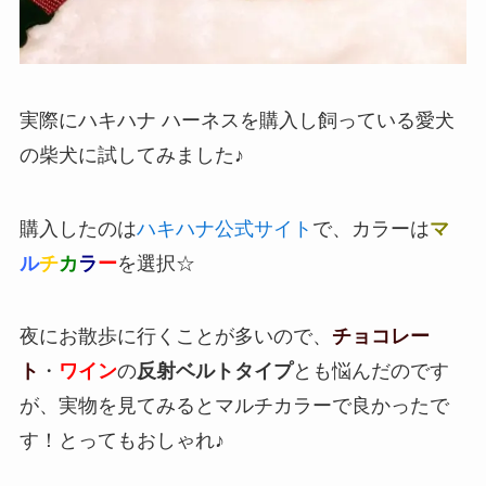
実際にハキハナ ハーネスを購入し飼っている愛犬
の柴犬に試してみました♪
購入したのは
ハキハナ公式サイト
で、カラーは
マ
ル
チ
カ
ラ
ー
を選択☆
夜にお散歩に行くことが多いので、
チョコレー
ト
・
ワイン
の
反射ベルトタイプ
とも悩んだのです
が、実物を見てみるとマルチカラーで良かったで
す！とってもおしゃれ♪