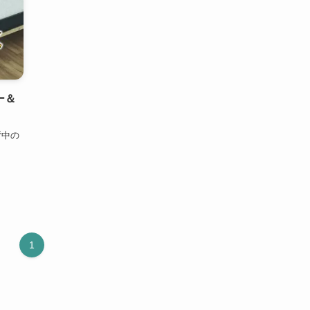
ー＆
背中の
1