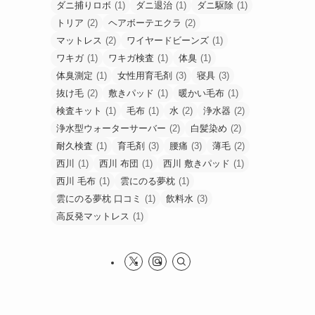
ダニ捕りロボ
(1)
ダニ退治
(1)
ダニ駆除
(1)
トリア
(2)
ヘアボーテエクラ
(2)
マットレス
(2)
ワイヤードビーンズ
(1)
ワキガ
(1)
ワキガ検査
(1)
体臭
(1)
体臭測定
(1)
女性用育毛剤
(3)
寝具
(3)
抜け毛
(2)
敷きパッド
(1)
暖かい毛布
(1)
検査キット
(1)
毛布
(1)
水
(2)
浄水器
(2)
浄水型ウォーターサーバー
(2)
白髪染め
(2)
耐久検査
(1)
育毛剤
(3)
腰痛
(3)
薄毛
(2)
西川
(1)
西川 布団
(1)
西川 敷きパッド
(1)
西川 毛布
(1)
雲にのる夢枕
(1)
雲にのる夢枕 口コミ
(1)
飲料水
(3)
高反発マットレス
(1)